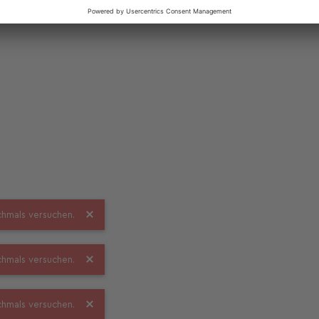
ochmals versuchen.
ochmals versuchen.
ochmals versuchen.