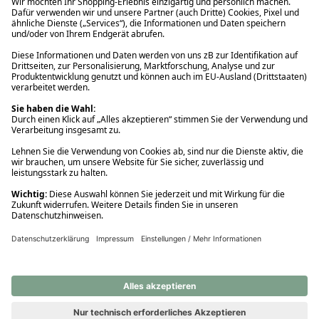
Ups! Da ist etwas schiefgelaufen. Bitte die Seite neu laden oder
nochmals versuchen.
Ups! Da ist etwas schiefgelaufen. Bitte die Seite neu laden oder
nochmals versuchen.
Ups! Da ist etwas schiefgelaufen. Bitte die Seite neu laden oder