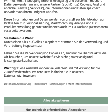
Ups! Da ist etwas schiefgelaufen. Bitte die Seite neu laden oder
nochmals versuchen.
Ups! Da ist etwas schiefgelaufen. Bitte die Seite neu laden oder
nochmals versuchen.
Ups! Da ist etwas schiefgelaufen. Bitte die Seite neu laden oder