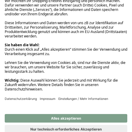
Ups! Da ist etwas schiefgelaufen. Bitte die Seite neu laden oder
nochmals versuchen.
Ups! Da ist etwas schiefgelaufen. Bitte die Seite neu laden oder
nochmals versuchen.
Ups! Da ist etwas schiefgelaufen. Bitte die Seite neu laden oder