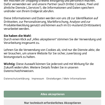
Ups! Da ist etwas schiefgelaufen. Bitte die Seite neu laden oder
nochmals versuchen.
Ups! Da ist etwas schiefgelaufen. Bitte die Seite neu laden oder
nochmals versuchen.
Ups! Da ist etwas schiefgelaufen. Bitte die Seite neu laden oder