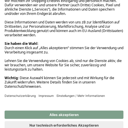
Ups! Da ist etwas schiefgelaufen. Bitte die Seite neu laden oder
nochmals versuchen.
Ups! Da ist etwas schiefgelaufen. Bitte die Seite neu laden oder
nochmals versuchen.
Ups! Da ist etwas schiefgelaufen. Bitte die Seite neu laden oder