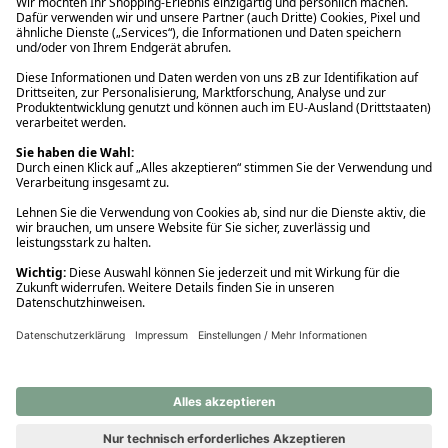
Ups! Da ist etwas schiefgelaufen. Bitte die Seite neu laden oder
nochmals versuchen.
Ups! Da ist etwas schiefgelaufen. Bitte die Seite neu laden oder
nochmals versuchen.
Ups! Da ist etwas schiefgelaufen. Bitte die Seite neu laden oder