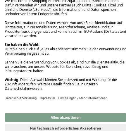
Ups! Da ist etwas schiefgelaufen. Bitte die Seite neu laden oder
nochmals versuchen.
Ups! Da ist etwas schiefgelaufen. Bitte die Seite neu laden oder
nochmals versuchen.
Ups! Da ist etwas schiefgelaufen. Bitte die Seite neu laden oder