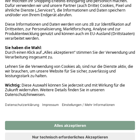
Ups! Da ist etwas schiefgelaufen. Bitte die Seite neu laden oder
nochmals versuchen.
Ups! Da ist etwas schiefgelaufen. Bitte die Seite neu laden oder
nochmals versuchen.
Ups! Da ist etwas schiefgelaufen. Bitte die Seite neu laden oder