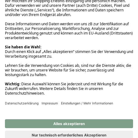
Ups! Da ist etwas schiefgelaufen. Bitte die Seite neu laden oder
nochmals versuchen.
Ups! Da ist etwas schiefgelaufen. Bitte die Seite neu laden oder
nochmals versuchen.
Ups! Da ist etwas schiefgelaufen. Bitte die Seite neu laden oder