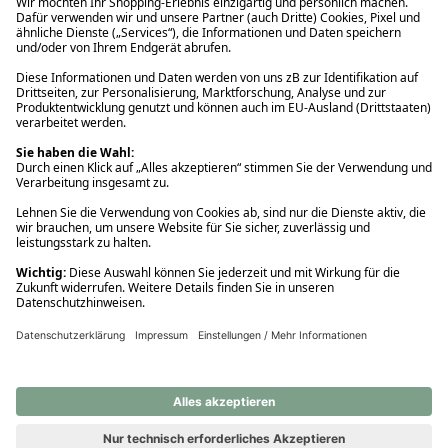
Ups! Da ist etwas schiefgelaufen. Bitte die Seite neu laden oder
nochmals versuchen.
Ups! Da ist etwas schiefgelaufen. Bitte die Seite neu laden oder
nochmals versuchen.
Ups! Da ist etwas schiefgelaufen. Bitte die Seite neu laden oder