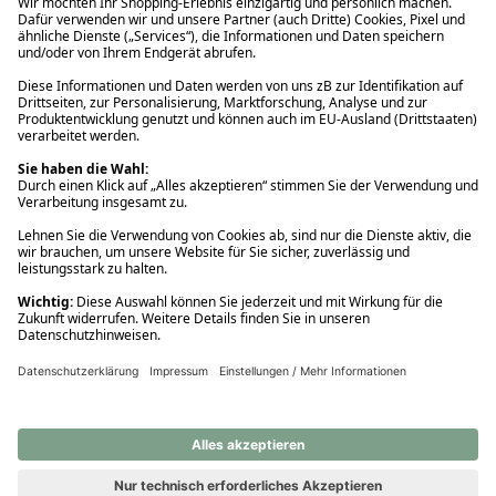
Ups! Da ist etwas schiefgelaufen. Bitte die Seite neu laden oder
nochmals versuchen.
Ups! Da ist etwas schiefgelaufen. Bitte die Seite neu laden oder
nochmals versuchen.
Ups! Da ist etwas schiefgelaufen. Bitte die Seite neu laden oder