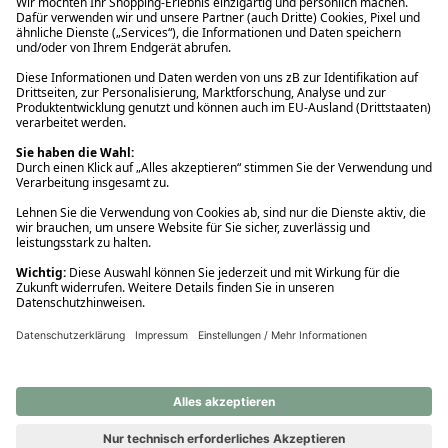
Ups! Da ist etwas schiefgelaufen. Bitte die Seite neu laden oder
nochmals versuchen.
Ups! Da ist etwas schiefgelaufen. Bitte die Seite neu laden oder
nochmals versuchen.
Ups! Da ist etwas schiefgelaufen. Bitte die Seite neu laden oder