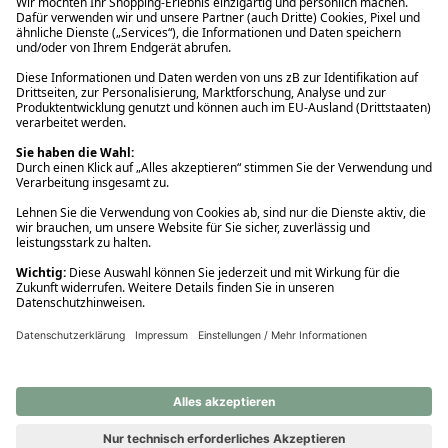
Ups! Da ist etwas schiefgelaufen. Bitte die Seite neu laden oder
nochmals versuchen.
Ups! Da ist etwas schiefgelaufen. Bitte die Seite neu laden oder
nochmals versuchen.
Ups! Da ist etwas schiefgelaufen. Bitte die Seite neu laden oder