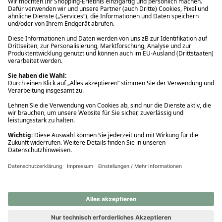
Ups! Da ist etwas schiefgelaufen. Bitte die Seite neu laden oder
nochmals versuchen.
Ups! Da ist etwas schiefgelaufen. Bitte die Seite neu laden oder
nochmals versuchen.
Ups! Da ist etwas schiefgelaufen. Bitte die Seite neu laden oder