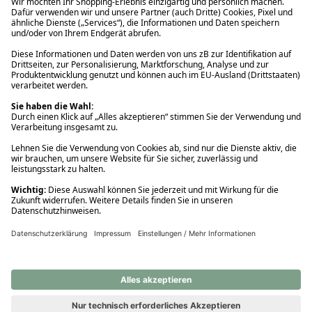
Ups! Da ist etwas schiefgelaufen. Bitte die Seite neu laden oder
nochmals versuchen.
Ups! Da ist etwas schiefgelaufen. Bitte die Seite neu laden oder
nochmals versuchen.
Ups! Da ist etwas schiefgelaufen. Bitte die Seite neu laden oder