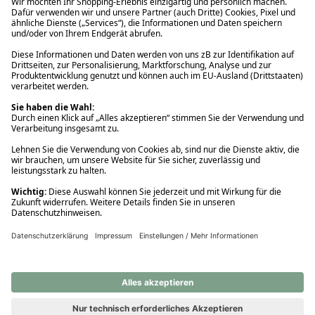
Ups! Da ist etwas schiefgelaufen. Bitte die Seite neu laden oder
nochmals versuchen.
Ups! Da ist etwas schiefgelaufen. Bitte die Seite neu laden oder
nochmals versuchen.
Ups! Da ist etwas schiefgelaufen. Bitte die Seite neu laden oder