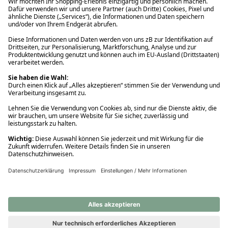
Ups! Da ist etwas schiefgelaufen. Bitte die Seite neu laden oder
nochmals versuchen.
Ups! Da ist etwas schiefgelaufen. Bitte die Seite neu laden oder
nochmals versuchen.
Ups! Da ist etwas schiefgelaufen. Bitte die Seite neu laden oder