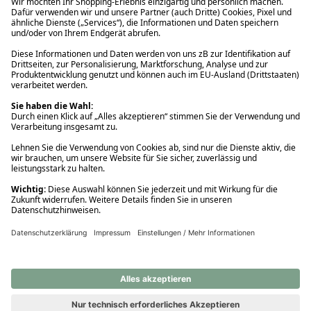
Ups! Da ist etwas schiefgelaufen. Bitte die Seite neu laden oder
nochmals versuchen.
Ups! Da ist etwas schiefgelaufen. Bitte die Seite neu laden oder
nochmals versuchen.
Ups! Da ist etwas schiefgelaufen. Bitte die Seite neu laden oder