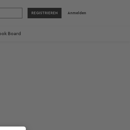
REGISTRIEREN
Anmelden
ook Board