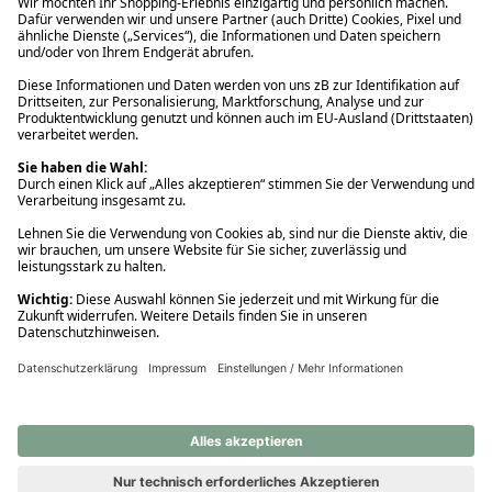
Ups! Da ist etwas schiefgelaufen. Bitte die Seite neu laden oder
nochmals versuchen.
Ups! Da ist etwas schiefgelaufen. Bitte die Seite neu laden oder
nochmals versuchen.
Ups! Da ist etwas schiefgelaufen. Bitte die Seite neu laden oder