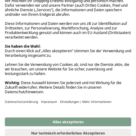
Ups! Da ist etwas schiefgelaufen. Bitte die Seite neu laden oder
nochmals versuchen.
Ups! Da ist etwas schiefgelaufen. Bitte die Seite neu laden oder
nochmals versuchen.
Ups! Da ist etwas schiefgelaufen. Bitte die Seite neu laden oder