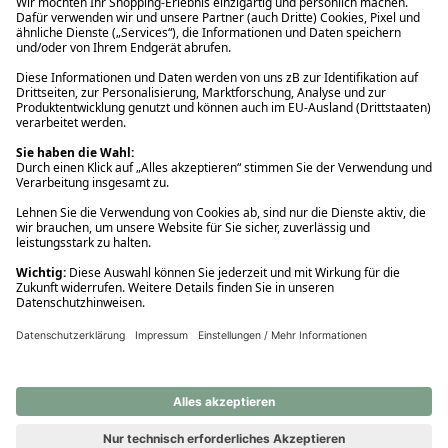
Ups! Da ist etwas schiefgelaufen. Bitte die Seite neu laden oder
nochmals versuchen.
Ups! Da ist etwas schiefgelaufen. Bitte die Seite neu laden oder
nochmals versuchen.
Ups! Da ist etwas schiefgelaufen. Bitte die Seite neu laden oder