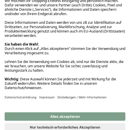
Ups! Da ist etwas schiefgelaufen. Bitte die Seite neu laden oder
nochmals versuchen.
Ups! Da ist etwas schiefgelaufen. Bitte die Seite neu laden oder
nochmals versuchen.
Ups! Da ist etwas schiefgelaufen. Bitte die Seite neu laden oder