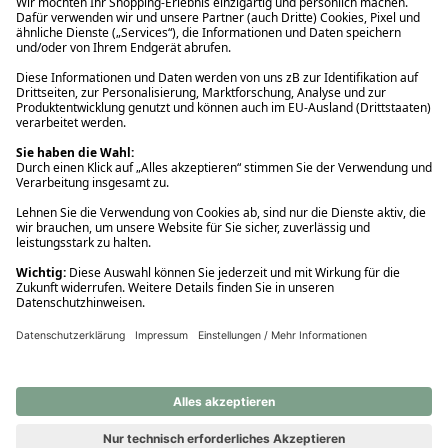
Ups! Da ist etwas schiefgelaufen. Bitte die Seite neu laden oder
nochmals versuchen.
Ups! Da ist etwas schiefgelaufen. Bitte die Seite neu laden oder
nochmals versuchen.
Ups! Da ist etwas schiefgelaufen. Bitte die Seite neu laden oder