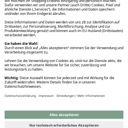
Ups! Da ist etwas schiefgelaufen. Bitte die Seite neu laden oder
nochmals versuchen.
Ups! Da ist etwas schiefgelaufen. Bitte die Seite neu laden oder
nochmals versuchen.
Ups! Da ist etwas schiefgelaufen. Bitte die Seite neu laden oder