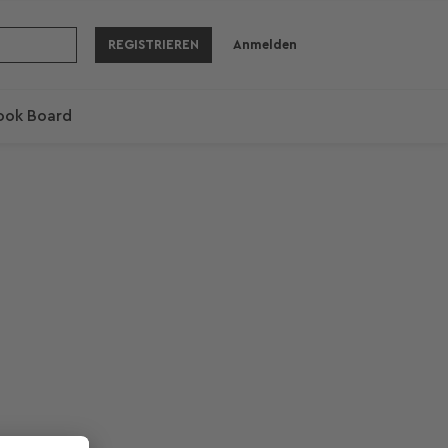
REGISTRIEREN
Anmelden
ook Board