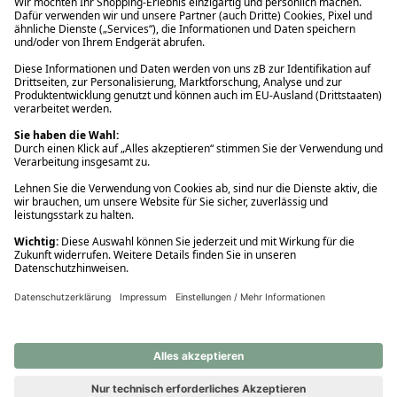
Ups! Da ist etwas schiefgelaufen. Bitte die Seite neu laden oder
nochmals versuchen.
Ups! Da ist etwas schiefgelaufen. Bitte die Seite neu laden oder
nochmals versuchen.
Ups! Da ist etwas schiefgelaufen. Bitte die Seite neu laden oder