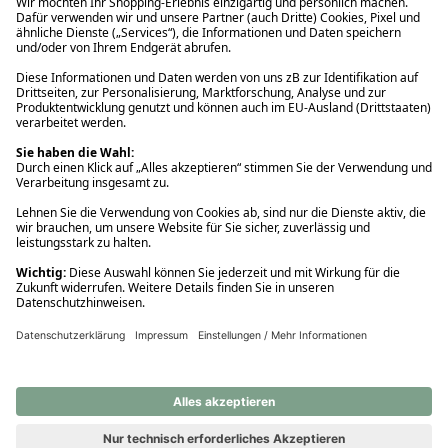
Ups! Da ist etwas schiefgelaufen. Bitte die Seite neu laden oder
nochmals versuchen.
Ups! Da ist etwas schiefgelaufen. Bitte die Seite neu laden oder
nochmals versuchen.
Ups! Da ist etwas schiefgelaufen. Bitte die Seite neu laden oder