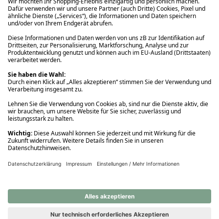
Ups! Da ist etwas schiefgelaufen. Bitte die Seite neu laden oder
nochmals versuchen.
Ups! Da ist etwas schiefgelaufen. Bitte die Seite neu laden oder
nochmals versuchen.
Ups! Da ist etwas schiefgelaufen. Bitte die Seite neu laden oder