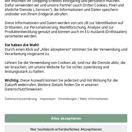
Ups! Da ist etwas schiefgelaufen. Bitte die Seite neu laden oder
nochmals versuchen.
Ups! Da ist etwas schiefgelaufen. Bitte die Seite neu laden oder
nochmals versuchen.
Ups! Da ist etwas schiefgelaufen. Bitte die Seite neu laden oder