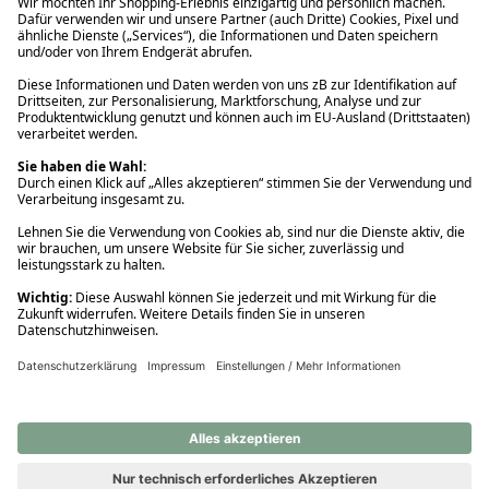
Ups! Da ist etwas schiefgelaufen. Bitte die Seite neu laden oder
nochmals versuchen.
Ups! Da ist etwas schiefgelaufen. Bitte die Seite neu laden oder
nochmals versuchen.
Ups! Da ist etwas schiefgelaufen. Bitte die Seite neu laden oder