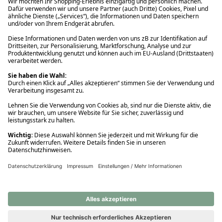
Ups! Da ist etwas schiefgelaufen. Bitte die Seite neu laden oder
nochmals versuchen.
Ups! Da ist etwas schiefgelaufen. Bitte die Seite neu laden oder
nochmals versuchen.
Ups! Da ist etwas schiefgelaufen. Bitte die Seite neu laden oder