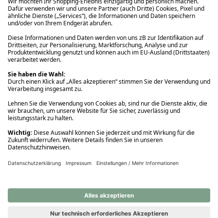
Ups! Da ist etwas schiefgelaufen. Bitte die Seite neu laden oder
nochmals versuchen.
Ups! Da ist etwas schiefgelaufen. Bitte die Seite neu laden oder
nochmals versuchen.
Ups! Da ist etwas schiefgelaufen. Bitte die Seite neu laden oder