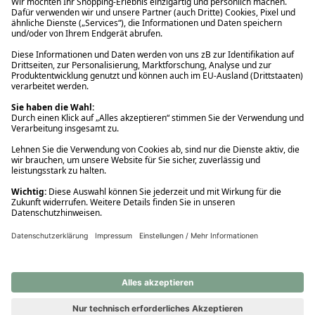
Ups! Da ist etwas schiefgelaufen. Bitte die Seite neu laden oder
nochmals versuchen.
Ups! Da ist etwas schiefgelaufen. Bitte die Seite neu laden oder
nochmals versuchen.
Ups! Da ist etwas schiefgelaufen. Bitte die Seite neu laden oder