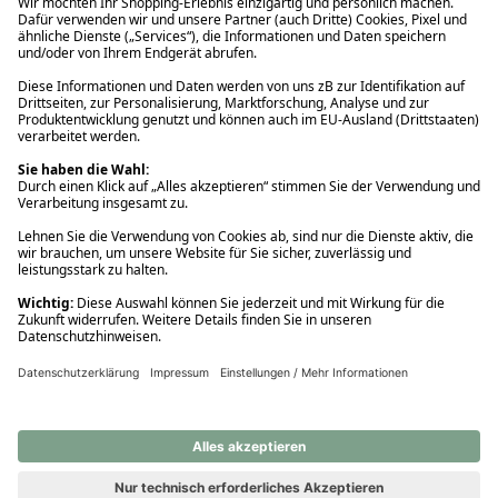
Ups! Da ist etwas schiefgelaufen. Bitte die Seite neu laden oder
nochmals versuchen.
Ups! Da ist etwas schiefgelaufen. Bitte die Seite neu laden oder
nochmals versuchen.
Ups! Da ist etwas schiefgelaufen. Bitte die Seite neu laden oder