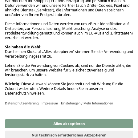
Ups! Da ist etwas schiefgelaufen. Bitte die Seite neu laden oder
nochmals versuchen.
Ups! Da ist etwas schiefgelaufen. Bitte die Seite neu laden oder
nochmals versuchen.
Ups! Da ist etwas schiefgelaufen. Bitte die Seite neu laden oder