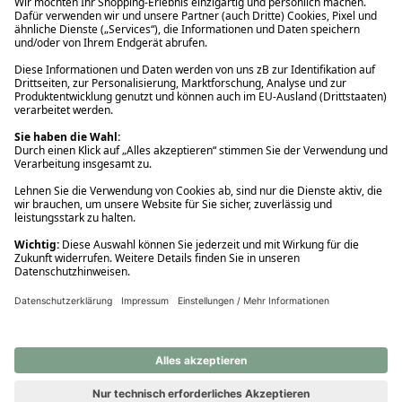
Ups! Da ist etwas schiefgelaufen. Bitte die Seite neu laden oder
nochmals versuchen.
Ups! Da ist etwas schiefgelaufen. Bitte die Seite neu laden oder
nochmals versuchen.
Ups! Da ist etwas schiefgelaufen. Bitte die Seite neu laden oder