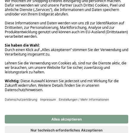
Ups! Da ist etwas schiefgelaufen. Bitte die Seite neu laden oder
nochmals versuchen.
Ups! Da ist etwas schiefgelaufen. Bitte die Seite neu laden oder
nochmals versuchen.
Ups! Da ist etwas schiefgelaufen. Bitte die Seite neu laden oder