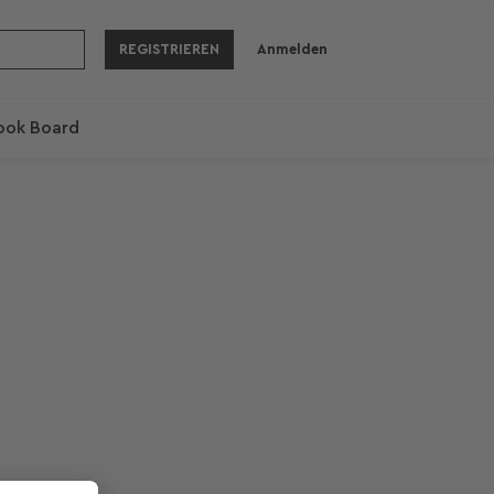
REGISTRIEREN
Anmelden
ook Board