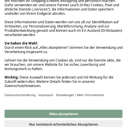
Ups! Da ist etwas schiefgelaufen. Bitte die Seite neu laden oder
nochmals versuchen.
Ups! Da ist etwas schiefgelaufen. Bitte die Seite neu laden oder
nochmals versuchen.
Ups! Da ist etwas schiefgelaufen. Bitte die Seite neu laden oder