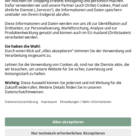
Ups! Da ist etwas schiefgelaufen. Bitte die Seite neu laden oder
nochmals versuchen.
Ups! Da ist etwas schiefgelaufen. Bitte die Seite neu laden oder
nochmals versuchen.
Ups! Da ist etwas schiefgelaufen. Bitte die Seite neu laden oder