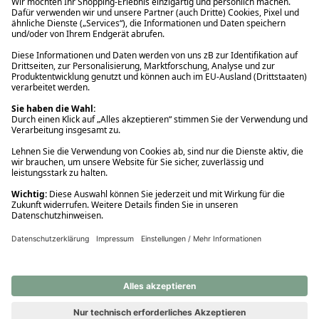
Ups! Da ist etwas schiefgelaufen. Bitte die Seite neu laden oder
nochmals versuchen.
Ups! Da ist etwas schiefgelaufen. Bitte die Seite neu laden oder
nochmals versuchen.
Ups! Da ist etwas schiefgelaufen. Bitte die Seite neu laden oder