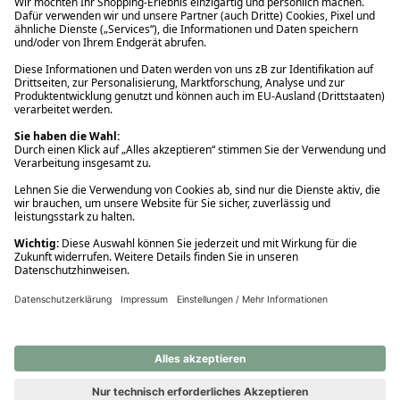
Ups! Da ist etwas schiefgelaufen. Bitte die Seite neu laden oder
nochmals versuchen.
Ups! Da ist etwas schiefgelaufen. Bitte die Seite neu laden oder
nochmals versuchen.
Ups! Da ist etwas schiefgelaufen. Bitte die Seite neu laden oder