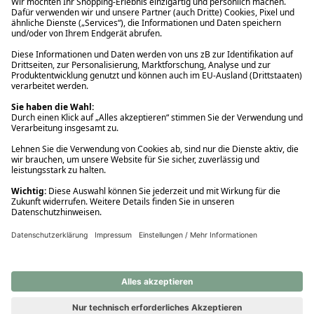
Ups! Da ist etwas schiefgelaufen. Bitte die Seite neu laden oder
nochmals versuchen.
Ups! Da ist etwas schiefgelaufen. Bitte die Seite neu laden oder
nochmals versuchen.
Ups! Da ist etwas schiefgelaufen. Bitte die Seite neu laden oder