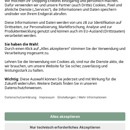
Ups! Da ist etwas schiefgelaufen. Bitte die Seite neu laden oder
nochmals versuchen.
Ups! Da ist etwas schiefgelaufen. Bitte die Seite neu laden oder
nochmals versuchen.
Ups! Da ist etwas schiefgelaufen. Bitte die Seite neu laden oder