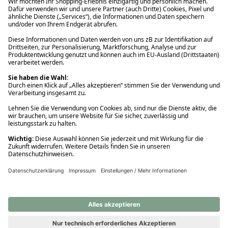
Ups! Da ist etwas schiefgelaufen. Bitte die Seite neu laden oder
nochmals versuchen.
Ups! Da ist etwas schiefgelaufen. Bitte die Seite neu laden oder
nochmals versuchen.
Ups! Da ist etwas schiefgelaufen. Bitte die Seite neu laden oder