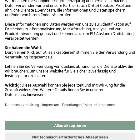
Ups! Da ist etwas schiefgelaufen. Bitte die Seite neu laden oder
nochmals versuchen.
Ups! Da ist etwas schiefgelaufen. Bitte die Seite neu laden oder
nochmals versuchen.
Ups! Da ist etwas schiefgelaufen. Bitte die Seite neu laden oder