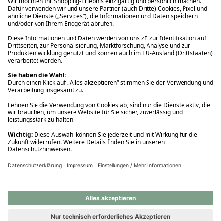
Ups! Da ist etwas schiefgelaufen. Bitte die Seite neu laden oder
nochmals versuchen.
Ups! Da ist etwas schiefgelaufen. Bitte die Seite neu laden oder
nochmals versuchen.
Ups! Da ist etwas schiefgelaufen. Bitte die Seite neu laden oder