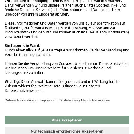
Ups! Da ist etwas schiefgelaufen. Bitte die Seite neu laden oder
nochmals versuchen.
Ups! Da ist etwas schiefgelaufen. Bitte die Seite neu laden oder
nochmals versuchen.
Ups! Da ist etwas schiefgelaufen. Bitte die Seite neu laden oder